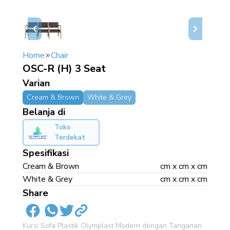
Home
Chair
OSC-R (H) 3 Seat
Varian
Cream & Brown
White & Grey
Belanja di
Toko
Terdekat
Spesifikasi
Cream & Brown
cm x cm x cm
White & Grey
cm x cm x cm
Share
Kursi Sofa Plastik Olymplast Modern dengan Tanganan