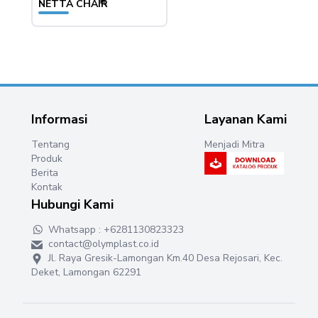
NETTA CHAIR
OL 5
Informasi
Layanan Kami
Tentang
Menjadi Mitra
Produk
Berita
Kontak
Hubungi Kami
Whatsapp : +6281130823323
contact@olymplast.co.id
Jl. Raya Gresik-Lamongan Km.40 Desa Rejosari, Kec.
Deket, Lamongan 62291