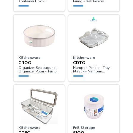
Kontainer Box -
Piring - Rak Peniris
Kontainer Plastik
Transparan
Kitchenware
Kitchenware
CROO
CDTO
Organizer Seerbaguna -
Nampan Peniris - Tray
Organizer Putar - Tempat
Plastik - Nampan
Bumbu
Transparan
Kitchenware
FnB Storage
CCBO
SJOO