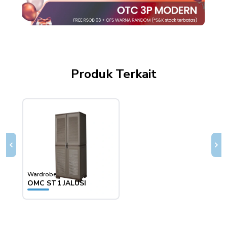
Produk Terkait
Wardrobe
Ward
OMC ST1 JALUSI
SCOC