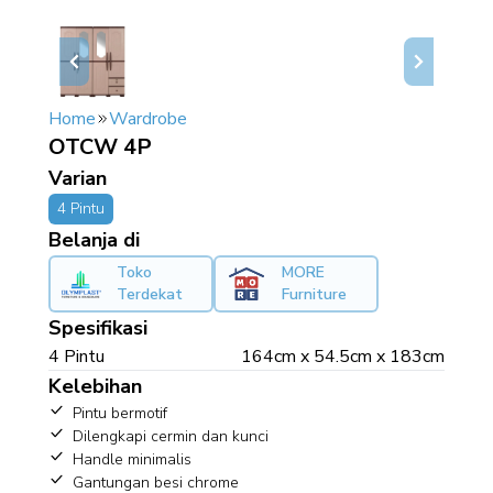
Home
Wardrobe
OTCW 4P
Varian
4 Pintu
Belanja di
Toko
MORE
Terdekat
Furniture
Spesifikasi
4 Pintu
164cm x 54.5cm x 183cm
Kelebihan
Pintu bermotif
Dilengkapi cermin dan kunci
Handle minimalis
Gantungan besi chrome