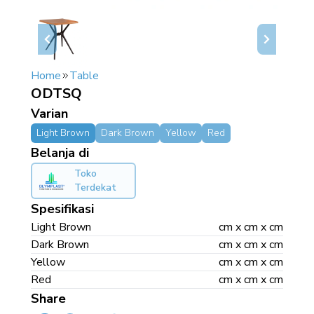
Home
Table
ODTSQ
Varian
Light Brown
Dark Brown
Yellow
Red
Belanja di
Toko
Terdekat
Spesifikasi
Light Brown
cm x cm x cm
Dark Brown
cm x cm x cm
Yellow
cm x cm x cm
Red
cm x cm x cm
Share