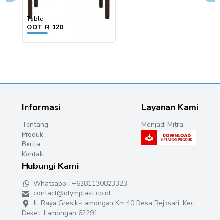
Table
Table
ODT R 120
OST
Informasi
Layanan Kami
Tentang
Menjadi Mitra
Produk
Berita
Kontak
Hubungi Kami
Whatsapp : +6281130823323
contact@olymplast.co.id
Jl. Raya Gresik-Lamongan Km.40 Desa Rejosari, Kec.
Deket, Lamongan 62291