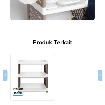
Produk Terkait
Storage
Stora
RSOB
RSO