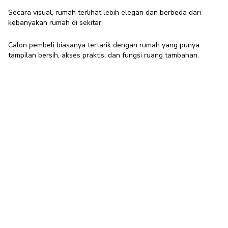
Secara visual, rumah terlihat lebih elegan dan berbeda dari
kebanyakan rumah di sekitar.
Calon pembeli biasanya tertarik dengan rumah yang punya
tampilan bersih, akses praktis, dan fungsi ruang tambahan.
Jadi, kalau suatu saat kamu berniat menjual rumah, desain garasi
samping bisa jadi poin plus yang menaikkan harga.
Lengkapi Rumah Minimalis Rapi dan
Nyaman dengan Furnitur Plastik
Olymplast!