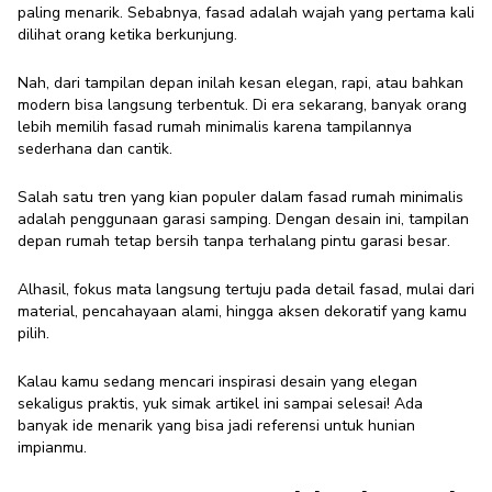
paling menarik. Sebabnya, fasad adalah wajah yang pertama kali
dilihat orang ketika berkunjung.
5 Inspirasi Fasad Rumah Minimalis
dengan Garasi Samping
Nah, dari tampilan depan inilah kesan elegan, rapi, atau bahkan
modern bisa langsung terbentuk. Di era sekarang, banyak orang
Multifungsi
lebih memilih fasad rumah minimalis karena tampilannya
Exterior Enthusiast
·
11 September 2025
sederhana dan cantik.
Salah satu tren yang kian populer dalam fasad rumah minimalis
adalah penggunaan garasi samping. Dengan desain ini, tampilan
depan rumah tetap bersih tanpa terhalang pintu garasi besar.
Alhasil, fokus mata langsung tertuju pada detail fasad, mulai dari
material, pencahayaan alami, hingga aksen dekoratif yang kamu
pilih.
Kalau kamu sedang mencari inspirasi desain yang elegan
sekaligus praktis, yuk simak artikel ini sampai selesai! Ada
banyak ide menarik yang bisa jadi referensi untuk hunian
impianmu.