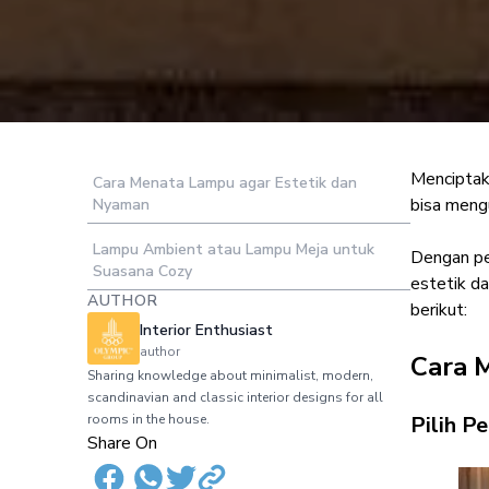
Menciptak
Cara Menata Lampu agar Estetik dan
10 Inspirasi
bisa mengu
Nyaman
Lampu Ambient atau Lampu Meja untuk
Dengan pe
Suasana Cozy
estetik d
AUTHOR
berikut:
Interior Enthusiast
author
Cara 
Sharing knowledge about minimalist, modern,
scandinavian and classic interior designs for all
rooms in the house.
Pilih P
Share On