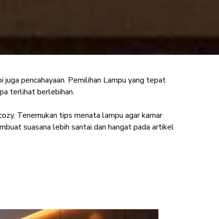
pi juga pencahayaan. Pemilihan Lampu yang tepat
 Cowo Modern,
a terlihat berlebihan.
 cozy. Tenemukan tips menata lampu agar kamar
mbuat suasana lebih santai dan hangat pada artikel