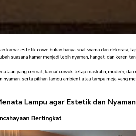
an kamar estetik cowo bukan hanya soal warna dan dekorasi, ta
 Lampu Kamar Estetik
bah suasana kamar menjadi lebih nyaman, hangat, dan keren tanp
Tampil Beda!
nataan yang cermat, kamar cowok tetap maskulin, modern, dan
an nyaman, serta pilihan lampu ambient atau lampu meja yang me
Interior Enthusiast
·
25 Juni 2026
Menata Lampu agar Estetik dan Nyaman
encahayaan Bertingkat