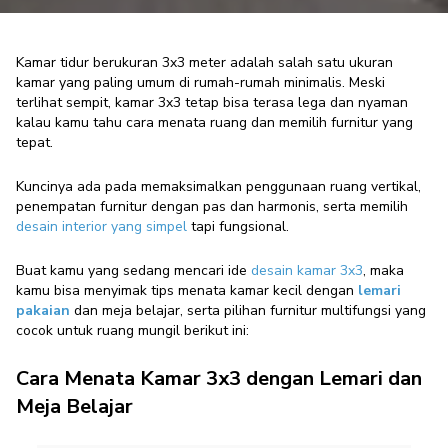
Kamar tidur berukuran 3x3 meter adalah salah satu ukuran
kamar yang paling umum di rumah-rumah minimalis. Meski
terlihat sempit, kamar 3x3 tetap bisa terasa lega dan nyaman
5 Cara Praktis Desain Kamar 3x3
kalau kamu tahu cara menata ruang dan memilih furnitur yang
dengan Lemari dan Meja Belajar
tepat.
Modern Enthusiast
·
05 Februari 2026
Kuncinya ada pada memaksimalkan penggunaan ruang vertikal,
penempatan furnitur dengan pas dan harmonis, serta memilih
desain interior yang simpel
tapi fungsional.
Buat kamu yang sedang mencari ide
desain kamar 3x3
, maka
kamu bisa menyimak tips menata kamar kecil dengan
lemari
pakaian
dan meja belajar, serta pilihan furnitur multifungsi yang
cocok untuk ruang mungil berikut ini:
Cara Menata Kamar 3x3 dengan Lemari dan
Meja Belajar