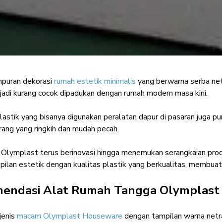
mpuran dekorasi
rumah estetik minimalis
yang berwarna serba net
lat Rumah Tangga E
jadi kurang cocok dipadukan dengan rumah modern masa kini.
useware untuk Had
lastik yang bisanya digunakan peralatan dapur di pasaran juga p
rang yang ringkih dan mudah pecah.
Interior Enthusiast
·
09 Januari 2026
u Olymplast terus berinovasi hingga menemukan serangkaian pr
pilan estetik dengan kualitas plastik yang berkualitas, membua
endasi Alat Rumah Tangga Olymplast
 jenis
macam Olymplast Houseware
dengan tampilan warna netra