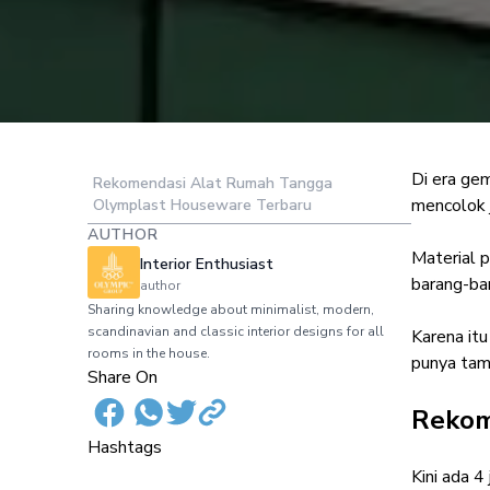
Di era ge
Rekomendasi Alat Rumah Tangga
7 Rekomendasi A
mencolok 
Olymplast Houseware Terbaru
AUTHOR
Ho
Material p
Interior Enthusiast
barang-ba
author
Sharing knowledge about minimalist, modern,
scandinavian and classic interior designs for all
Karena it
rooms in the house.
punya tam
Share On
Rekom
Hashtags
Kini ada 4