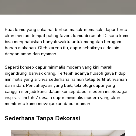
Buat kamu yang suka hal berbau masak-memasak, dapur tentu
akan menjadi tempat paling favorit kamu di rumah. Di sana kamu
bisa menghabiskan banyak waktu untuk mengolah beragam
7 Inspirasi Dapur Minimalis
bahan makanan. Oleh karena itu, dapur sebaiknya didesain
Modern, Masak Lebih Semangat
dengan aman dan nyaman.
Furniture Enthusiast
·
16 Agustus 2024
Seperti konsep
dapur minimalis modern yang kini marak
digandrungi banyak orang. Terlebih adanya filosofi gaya hidup
minimalis yang artinya sederhana namun tetap terlihat nyaman
dan indah. Pencahayaan yang baik, teknologi dapur yang
canggih menjadi kunci dalam konsep dapur modern ini. Sebagai
inspirasi, ini lah 7 desain dapur minimalis modern
yang akan
membantu kamu mewujudkan dapur idaman.
Sederhana Tanpa Dekorasi