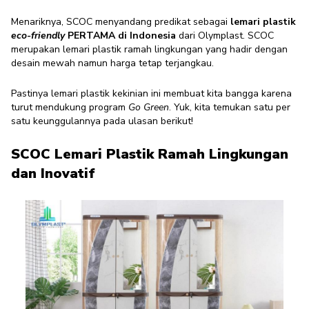
Furniture Enthusiast
·
21 November 2024
Menariknya, SCOC menyandang predikat sebagai
lemari plastik
eco-friendly
PERTAMA di Indonesia
dari Olymplast. SCOC
merupakan lemari plastik ramah lingkungan yang hadir dengan
desain mewah namun harga tetap terjangkau
.
Pastinya lemari plastik kekinian ini membuat kita bangga karena
turut mendukung program
Go Green
. Yuk, kita temukan satu per
satu keunggulannya pada ulasan berikut!
SCOC Lemari Plastik Ramah Lingkungan
dan Inovatif