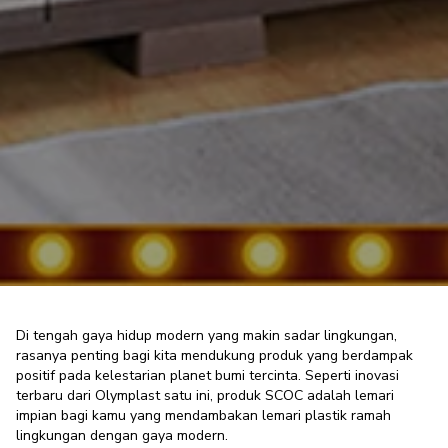
Di tengah gaya hidup modern yang makin sadar lingkungan,
rasanya penting bagi kita mendukung produk yang berdampak
positif pada kelestarian planet bumi tercinta. Seperti inovasi
SCOC Lemari Plastik Ramah
terbaru dari Olymplast satu ini, produk SCOC adalah lemari
Lingkungan Pertama di Indonesia,
impian bagi kamu yang mendambakan
lemari plastik ramah
lingkungan dengan gaya modern.
Bikin Bangga!