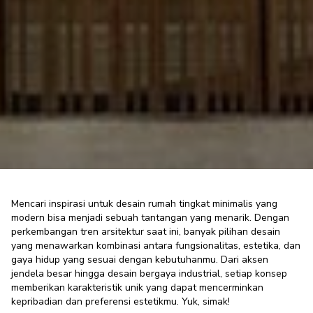
Mencari inspirasi untuk desain rumah tingkat minimalis yang
modern bisa menjadi sebuah tantangan yang menarik. Dengan
perkembangan tren arsitektur saat ini, banyak pilihan desain
Inspirasi Desain Rumah Tingkat
yang menawarkan kombinasi antara fungsionalitas, estetika, dan
Minimalis yang Modern dan
gaya hidup yang sesuai dengan kebutuhanmu. Dari aksen
jendela besar hingga desain bergaya industrial, setiap konsep
Timeless
memberikan karakteristik unik yang dapat mencerminkan
Furniture Enthusiast
·
26 Maret 2024
kepribadian dan preferensi estetikmu. Yuk, simak!