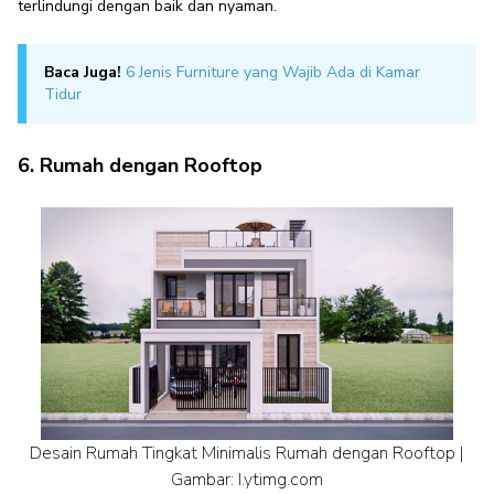
terlindungi dengan baik dan nyaman.
Baca Juga!
6 Jenis Furniture yang Wajib Ada di Kamar
Tidur
6. Rumah dengan Rooftop
Desain Rumah Tingkat Minimalis Rumah dengan Rooftop |
Gambar: I.ytimg.com