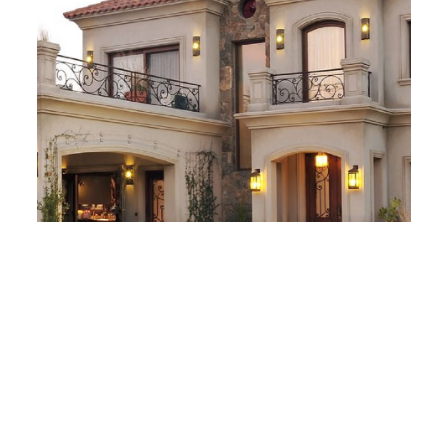
Desain Rumah Tingkat Minimalis Rumah Konsep Klasik |
Gambar: Ruang-rupa.com
Jenis desain rumah yang satu ini tentunya sudah tidak asing dan
sering kali dijadikan pilihan. Alasan pemilihannya tentu karena
kesan mewah yang diperlihatkan. Untuk memperkuat desain
klasik pada rumah, Kamu bisa menambahkan area taman dan