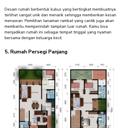
Desain rumah berbentuk kubus yang bertingkat membuatnya
terlihat sangat unik dan menarik sehingga memberikan kesan
menawan. Pemilihan tanaman rambat yang cantik juga akan
membantu memperindah tampilan luar rumah. Kamu bisa
menjadikan rumah ini sebagai tempat tinggal yang nyaman
bersama dengan keluarga kecil.
5. Rumah Persegi Panjang