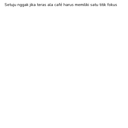
Setuju nggak jika teras ala café harus memiliki satu titik fokus
yang membuat pengunjung terkesan? Iya, kita juga bisa
menerapkan hal ini di rumah, lho. Letakkan
meja motif rotan
dengan vas bunga segar, atau tambahkan mural kecil di dinding
teras.
Focal point ini akan menjadi elemen yang mengundang perhatian
dan memberikan karakter unik pada halaman depan rumah atau
teras.
7. Desain sesuai Gaya Seleramu