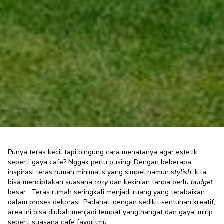
Punya teras kecil tapi bingung cara menatanya agar estetik
seperti gaya cafe? Nggak perlu pusing! Dengan beberapa
inspirasi teras rumah minimalis
7 Tips dan Inspirasi Teras Rumah
yang simpel namun
stylish
, kita
bisa menciptakan suasana
cozy
dan kekinian tanpa perlu
budget
Minimalis Penataan Ala Cafe
besar.
Teras rumah seringkali menjadi ruang yang terabaikan
dalam proses dekorasi. Padahal, dengan sedikit sentuhan kreatif,
Minimalist Enthusiast
·
02 Desember 2024
area ini bisa diubah menjadi tempat yang hangat dan gaya, mirip
seperti suasana cafe favoritmu.