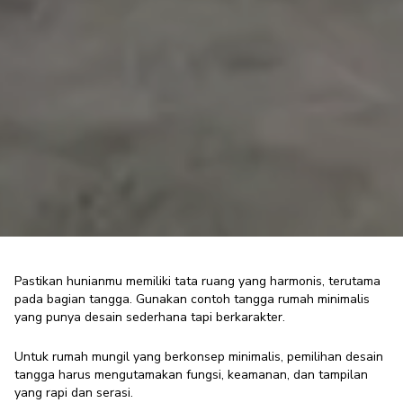
Pastikan hunianmu memiliki tata ruang yang harmonis, terutama
pada bagian tangga. Gunakan contoh tangga rumah minimalis
yang punya desain sederhana tapi berkarakter.
10 Contoh Tangga Rumah
Minimalis sesuai Luas Rumah
Untuk rumah mungil yang berkonsep minimalis, pemilihan desain
tangga harus mengutamakan fungsi, keamanan, dan tampilan
Modern Enthusiast
·
27 November 2025
yang rapi dan serasi.