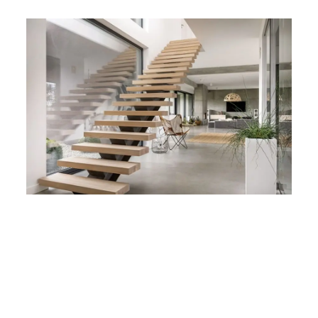
Tangga Kombinasi Besi-Kayu Tanpa Railing | Gambar:
roohome.com
Untuk rumah orang dewasa tanpa anak kecil dan lansia, tangga
open-concept tanpa
railing tangga
bisa jadi pilihan yang tepat
dan dapat memberi tampilan sangat minimalis. Kesan visual jadi
lebih ringan dan artistik.