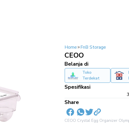
Home
FnB Storage
CEOO
Belanja di
Toko
Terdekat
Spesifikasi
3
Share
CEOO Crystal Egg Organizer Olymp