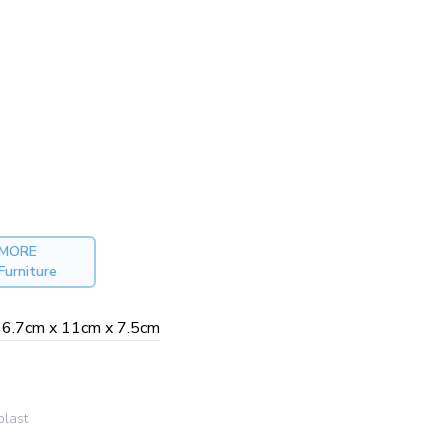
MORE
Furniture
6.7cm x 11cm x 7.5cm
last