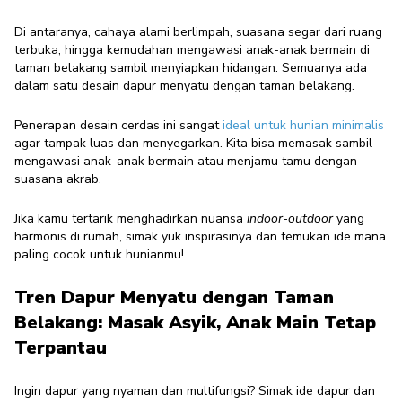
dengan Taman Belakang, Masak
Di antaranya, cahaya alami berlimpah, suasana segar dari ruang
Jadi Lebih Seru
terbuka, hingga kemudahan mengawasi anak-anak bermain di
Exterior Enthusiast
·
03 Februari 2025
taman belakang sambil menyiapkan hidangan. Semuanya ada
dalam satu desain dapur menyatu dengan taman belakang.
Penerapan desain cerdas ini sangat
ideal untuk hunian minimalis
agar tampak luas dan menyegarkan. Kita bisa memasak sambil
mengawasi anak-anak bermain atau menjamu tamu dengan
suasana akrab.
Jika kamu tertarik menghadirkan nuansa
indoor-outdoor
yang
harmonis di rumah, simak yuk inspirasinya dan temukan ide mana
paling cocok untuk hunianmu!
Tren Dapur Menyatu dengan Taman
Belakang: Masak Asyik, Anak Main Tetap
Terpantau
Ingin dapur yang nyaman dan multifungsi? Simak ide dapur dan