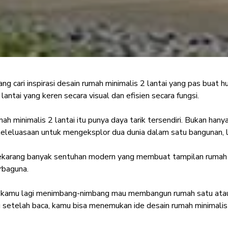
g cari inspirasi
desain rumah minimalis 2 lantai
yang pas buat hun
h Minimalis 2 Lanta
lantai yang keren secara visual dan efisien secara fungsi.
Nyaman untuk Santa
ah minimalis 2 lantai itu punya daya tarik tersendiri. Bukan han
leluasaan untuk mengeksplor dua dunia dalam satu bangunan, lan
Interior Enthusiast
·
08 Agustus 2025
ekarang banyak sentuhan modern yang membuat tampilan rumah mak
erbaguna.
u kamu lagi menimbang-nimbang mau membangun rumah satu atau dua
 setelah baca, kamu bisa menemukan ide desain rumah minimalis 2