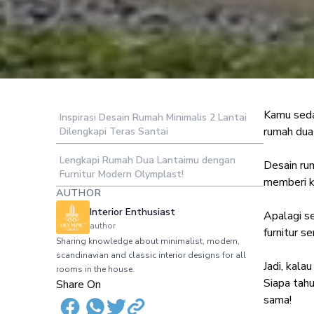
Kamu sedan
Inspirasi Desain Rumah Minimalis 2 Lantai
5 Desain Ruma
rumah dua 
Dilengkapi Teras Santai
Lengkapi Rumah Dua Lantaimu dengan
Desain rum
Furnitur Modern Olymplast!
memberi ke
AUTHOR
Interior Enthusiast
Apalagi s
author
furnitur s
Sharing knowledge about minimalist, modern,
scandinavian and classic interior designs for all
Jadi, kala
rooms in the house.
Siapa tahu
Share On
sama!