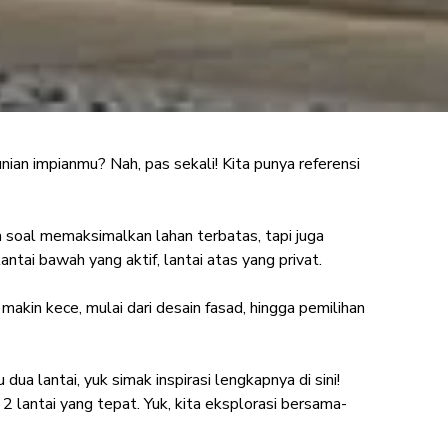
ian impianmu? Nah, pas sekali! Kita punya referensi
i dengan Teras
i
ya soal memaksimalkan lahan terbatas, tapi juga
tai bawah yang aktif, lantai atas yang privat.
in kece, mulai dari desain fasad, hingga pemilihan
 lantai, yuk simak inspirasi lengkapnya di sini!
 lantai yang tepat. Yuk, kita eksplorasi bersama-