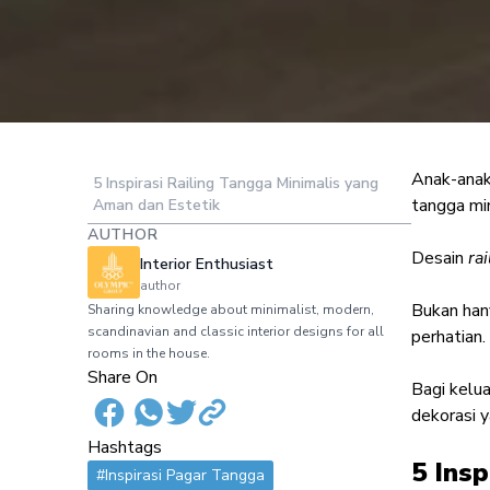
Anak-anak
5 Inspirasi Railing Tangga Minimalis yang
5 Railing Tang
tangga mi
Aman dan Estetik
AUTHOR
Desain
rai
Interior Enthusiast
author
Bukan han
Sharing knowledge about minimalist, modern,
scandinavian and classic interior designs for all
perhatian.
rooms in the house.
Share On
Bagi kelu
dekorasi y
Hashtags
5 Ins
#Inspirasi Pagar Tangga