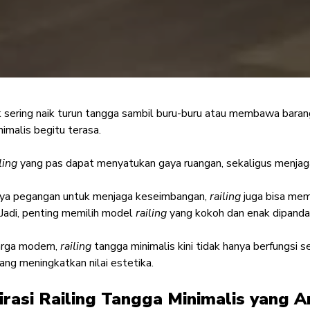
 sering naik turun tangga sambil buru-buru atau membawa bara
ga Minimalis yang St
nimalis
begitu terasa.
Anak, Cek Pilihanny
ling
yang pas dapat menyatukan gaya ruangan, sekaligus menja
ya pegangan untuk menjaga keseimbangan,
Interior Enthusiast
·
02 Oktober 2025
railing
juga bisa mem
 Jadi, penting memilih model
railing
yang kokoh dan enak dipanda
arga modern,
railing
tangga minimalis kini tidak hanya berfungsi 
ang meningkatkan nilai estetika.
pirasi Railing Tangga Minimalis yang 