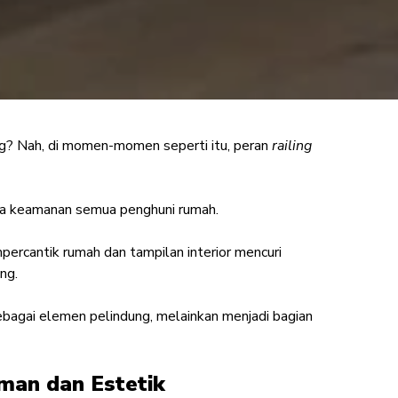
ng? Nah, di momen-momen seperti itu, peran
railing
ylish dan Ramah
a
ga keamanan semua penghuni rumah.
percantik rumah dan tampilan interior mencuri
ng.
sebagai elemen pelindung, melainkan menjadi bagian
Aman dan Estetik