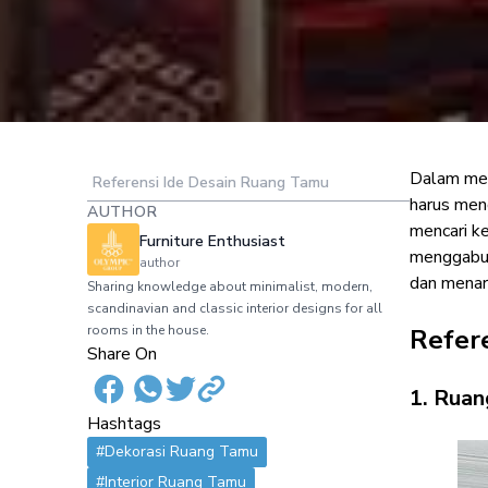
Dalam mer
Referensi Ide Desain Ruang Tamu
Ide Ruang Tamu
harus men
AUTHOR
mencari k
Furniture Enthusiast
menggabun
author
dan menari
Sharing knowledge about minimalist, modern,
scandinavian and classic interior designs for all
rooms in the house.
Refer
Share On
1. Rua
Hashtags
#Dekorasi Ruang Tamu
#Interior Ruang Tamu