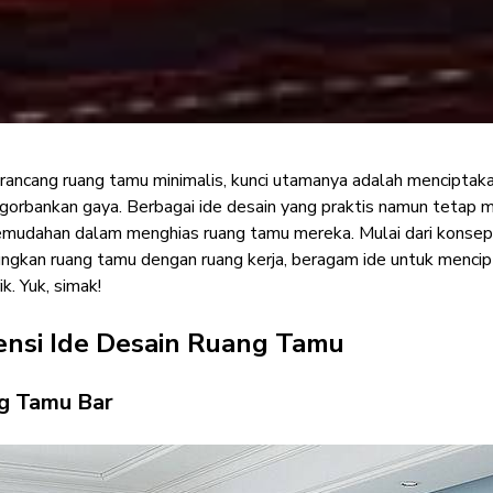
ancang ruang tamu minimalis, kunci utamanya adalah menciptaka
 Minimalis, Kesan Pr
gorbankan gaya. Berbagai ide desain yang praktis namun tetap m
emudahan dalam menghias ruang tamu mereka. Mulai dari konsep 
Nyaman
gkan ruang tamu dengan ruang kerja, beragam ide untuk mencip
k. Yuk, simak!
Furniture Enthusiast
·
02 April 2024
ensi Ide Desain Ruang Tamu
ng Tamu Bar