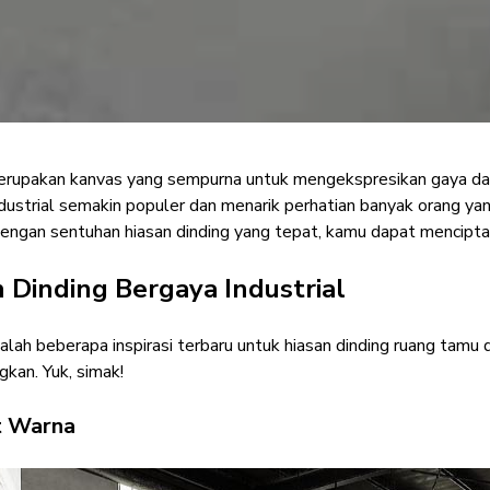
erupakan kanvas yang sempurna untuk mengekspresikan gaya dan 
i Terbaru Hiasan Din
industrial semakin populer dan menarik perhatian banyak orang y
engan sentuhan hiasan dinding yang tepat, kamu dapat mencipta
Industrial
 Dinding Bergaya Industrial
Minimalist Enthusiast
·
07 Mei 2024
alah beberapa inspirasi terbaru untuk hiasan dinding ruang tamu
kan. Yuk, simak!
t Warna