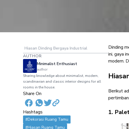
Dinding m
Hiasan Dinding Bergaya Industrial
Cek 9 Inspiras
ini, gaya 
AUTHOR
modern. D
Minimalist Enthusiast
author
Hiasan
Sharing knowledge about minimalist, modern,
scandinavian and classic interior designs for all
rooms in the house.
Berikut ad
Share On
pertimbang
1. Pale
Hashtags
#Dekorasi Ruang Tamu
#Hiasan Ruang Tamu