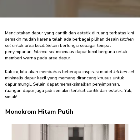
Menciptakan dapur yang cantik dan estetik di ruang terbatas kini
semakin mudah karena telah ada berbagai pilihan desain
kitchen
set
untuk area kecil. Selain berfungsi sebagai tempat
6 Model Kitchen Set Minimalis
penyimpanan,
kitchen set
minimalis dapur kecil berguna untuk
Dapur Kecil yang Bikin Terlihat
memberi warna pada area dapur.
Luas
Kali ini, kita akan membahas beberapa inspirasi model
kitchen set
Furniture Enthusiast
·
14 November 2024
minimalis dapur kecil yang memang dirancang khusus untuk
dapur mungil. Selain dapat memaksimalkan penyimpanan,
ruangan dapur juga jadi semakin terlihat cantik dan estetik. Yuk,
simak!
Monokrom Hitam Putih