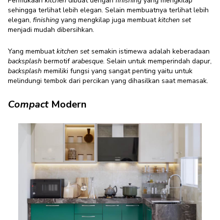
Permukaan
kitchen
dibuat dengan
finishing
yang mengkilap
sehingga terlihat lebih elegan. Selain membuatnya terlihat lebih
elegan,
finishing
yang mengkilap juga membuat
kitchen set
menjadi mudah dibersihkan.
Yang membuat
kitchen set
semakin istimewa adalah keberadaan
backsplash
bermotif
arabesque
. Selain untuk memperindah dapur,
backsplash
memiliki fungsi yang sangat penting yaitu untuk
melindungi tembok dari percikan yang dihasilkan saat memasak.
Compact
Modern