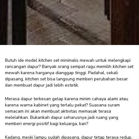
Butuh ide
model
kitchen set
minimalis mewah
untuk melengkapi
rancangan dapur? Banyak orang sempat ragu memilih
kitchen set
mewah karena harganya dianggap tinggi. Padahal, sekali
5 Model Kitchen Set Minimalis
dipasang,
kitchen set
bisa langsung memberi perubahan besar
Mewah, Dapur Gelap Jadi Terang
dan membuat dapur jadi lebih estetik.
Modern Enthusiast
·
15 September 2025
Merasa dapur terkesan gelap karena minim cahaya alami atau
karena warna kabinet yang terlalu pekat? Suasana suram
semacam ini akan membuat aktivitas memasak terasa
melelahkan. Bukankah dapur seharusnya jadi ruang yang
memberi energi positif bagi keluarga, kan?
Kadang, meski lampu sudah dipasang, dapur tetap terasa redup.