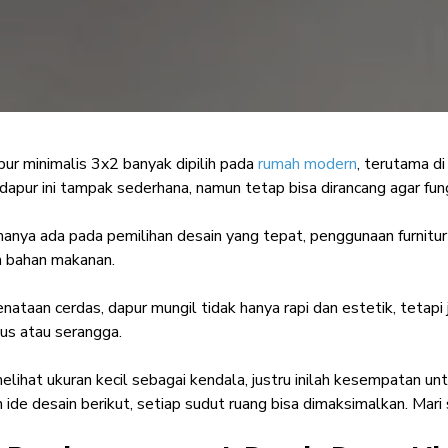
pur minimalis 3x2
banyak dipilih pada
rumah modern
, terutama di
apur Minimalis 3x2 y
pur ini tampak sederhana, namun tetap bisa dirancang agar fung
Tikus
manya ada pada pemilihan desain yang tepat, penggunaan furnitu
 bahan makanan.
Minimalist Enthusiast
·
09 September 2025
ataan cerdas, dapur mungil tidak hanya rapi dan estetik, tetapi j
kus atau serangga.
melihat ukuran kecil sebagai kendala, justru inilah kesempatan u
n ide desain berikut, setiap sudut ruang bisa dimaksimalkan. Mari 