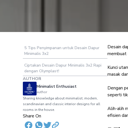
Desain da
5 Tips Penyimpanan untuk Desain Dapur
5 Tips Desain D
membuat da
Minimalis 3x2
Ciptakan Desain Dapur Minimalis 3x2 Rapi
Kunci uta
dengan Olymplast!
masak dan
AUTHOR
Minimalist Enthusiast
Dengan pen
author
seperti ti
Sharing knowledge about minimalist, modern,
scandinavian and classic interior designs for all
Alih-alih 
rooms in the house.
efisien da
Share On