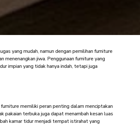
tugas yang mudah, namun dengan pemilihan furniture
untuk Dekorasi
an menenangkan jiwa. Penggunaan furniture yang
r impian yang tidak hanya indah, tetapi juga
s furniture memiliki peran penting dalam menciptakan
an rak pakaian terbuka juga dapat menambah kesan luas
ah kamar tidur menjadi tempat istirahat yang