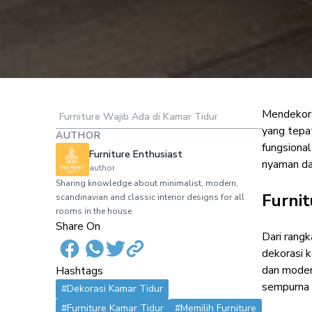
Mendekora
Furniture Wajib Ada di Kamar Tidur
Gunakan 8 Jen
yang tepa
AUTHOR
fungsiona
Furniture Enthusiast
nyaman da
author
Sharing knowledge about minimalist, modern,
Furnit
scandinavian and classic interior designs for all
rooms in the house.
Share On
Dari rangk
dekorasi k
dan moder
Hashtags
sempurna 
#Dekorasi Kamar Tidur
#Furniture Kamar Tidur
#Memilih Furniture