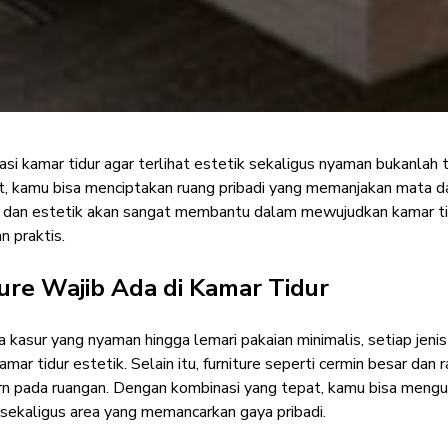
si kamar tidur agar terlihat estetik sekaligus nyaman bukanlah 
is Furniture Terbaik 
t, kamu bisa menciptakan ruang pribadi yang memanjakan mata d
l dan estetik akan sangat membantu dalam mewujudkan kamar tidu
Kamar Tidur Estetik
n praktis.
ure Wajib Ada di Kamar Tidur
Furniture Enthusiast
·
03 Juni 2024
a kasur yang nyaman hingga lemari pakaian minimalis, setiap jeni
amar tidur estetik. Selain itu, furniture seperti cermin besar d
n pada ruangan. Dengan kombinasi yang tepat, kamu bisa mengub
sekaligus area yang memancarkan gaya pribadi.